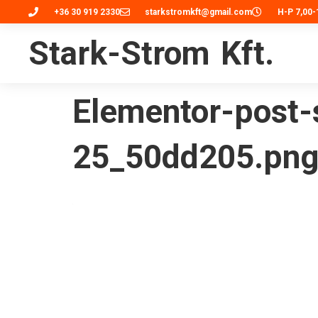
+36 30 919 2330
starkstromkft@gmail.com
H-P 7,00-
Stark-Strom Kft.
Elementor-post
25_50dd205.pn