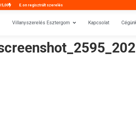
15,00
E.on regisztrált szerelés
Villanyszerelés Esztergom
Kapcsolat
Cégünk
-screenshot_2595_20
g