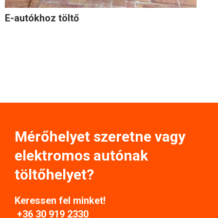
E-autókhoz töltő
Mérőhelyet szeretne vagy
elektromos autónak
töltőhelyet?
Keressen fel minket!
+36 30 919 2330