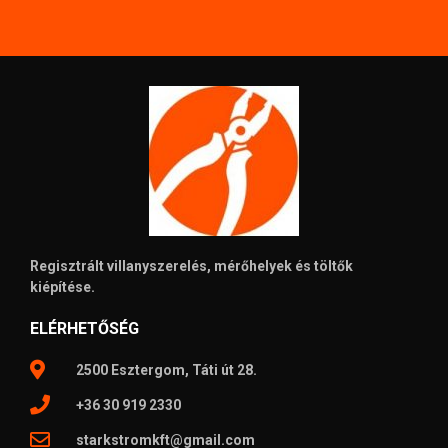
Regisztrált villanyszerelés, mérőhelyek és töltők
kiépítése.
ELÉRHETŐSÉG
2500 Esztergom, Táti út 28.
+36 30 919 2330
starkstromkft@gmail.com