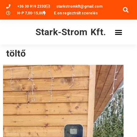
+36 30 919 2330
starkstromkft@gmail.com
H-P 7,00-15,00
E.on regisztrált szerelés
Stark-Strom Kft.
töltő