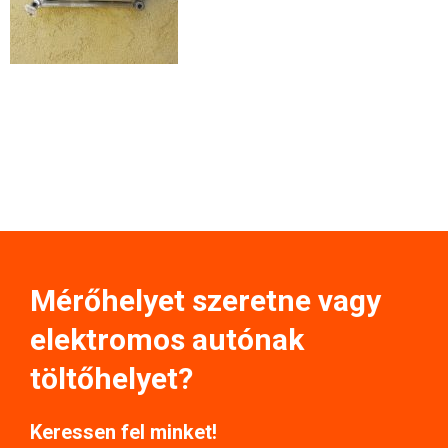
Mérőhelyet szeretne vagy
elektromos autónak
töltőhelyet?
Keressen fel minket!