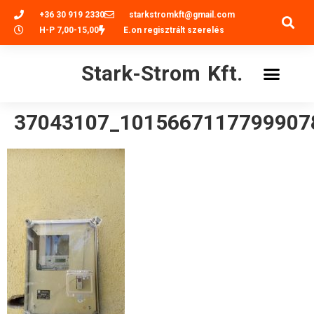
+36 30 919 2330
starkstromkft@gmail.com
H-P 7,00-15,00
E.on regisztrált szerelés
Stark-Strom Kft.
37043107_1015667117799907