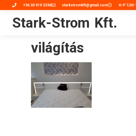
+36 30 919 2330
starkstromkft@gmail.com
H-P 7,00-
Stark-Strom Kft.
világítás