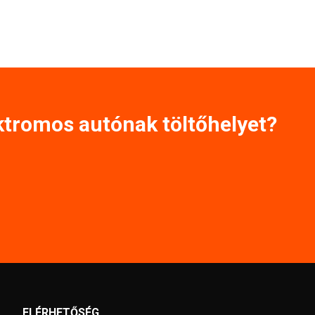
ktromos autónak töltőhelyet?
ELÉRHETŐSÉG