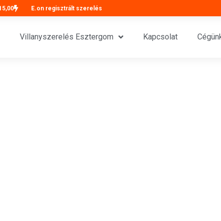
15,00
E.on regisztrált szerelés
Villanyszerelés Esztergom
Kapcsolat
Cégünk