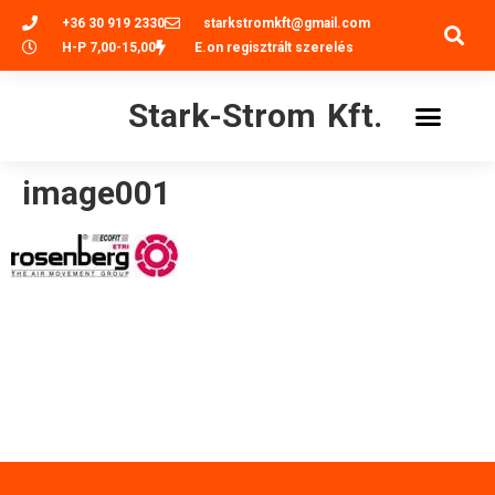
+36 30 919 2330
starkstromkft@gmail.com
H-P 7,00-15,00
E.on regisztrált szerelés
Stark-Strom Kft.
image001