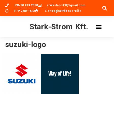
+36 30 919 2330
starkstromkft@gmail.com
H-P 7,00-15,00
E.on regisztrált szerelés
Stark-Strom Kft.
suzuki-logo