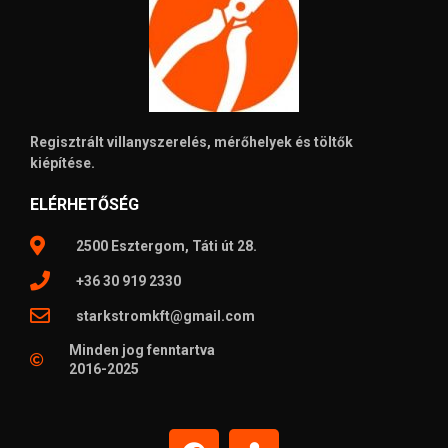
Regisztrált villanyszerelés, mérőhelyek és töltők
kiépítése.
ELÉRHETŐSÉG
2500 Esztergom, Táti út 28.
+36 30 919 2330
starkstromkft@gmail.com
Minden jog fenntartva
2016-2025