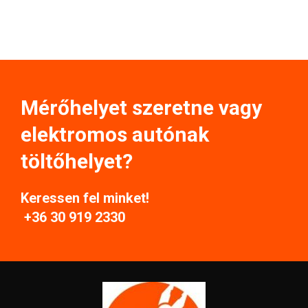
Mérőhelyet szeretne vagy
elektromos autónak
töltőhelyet?
Keressen fel minket!
+36 30 919 2330