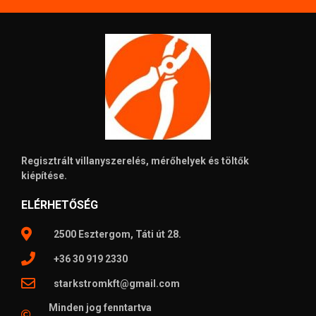
Regisztrált villanyszerelés, mérőhelyek és töltők
kiépítése.
ELÉRHETŐSÉG
2500 Esztergom, Táti út 28.
+36 30 919 2330
starkstromkft@gmail.com
Minden jog fenntartva