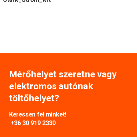
Mérőhelyet szeretne vagy
elektromos autónak
töltőhelyet?
Keressen fel minket!
+36 30 919 2330