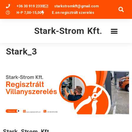
+36 30 919 2330
starkstromkft@gmail.com
H-P 7,00-15,00
E.on regisztrált szerelés
Stark-Strom Kft.
Stark_3
Stark_Strom_Kft