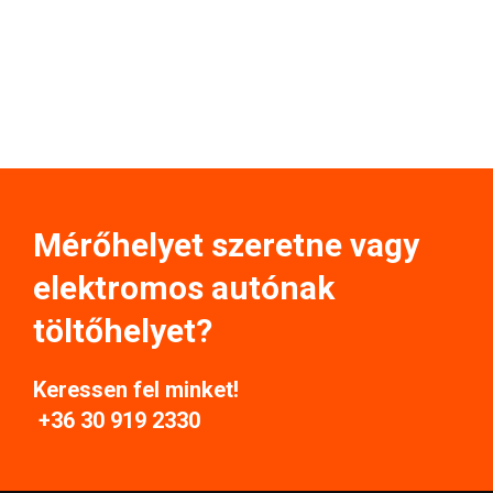
Mérőhelyet szeretne vagy
elektromos autónak
töltőhelyet?
Keressen fel minket!
+36 30 919 2330