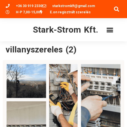
+36 30 919 2330
starkstromkft@gmail.com
H-P 7,00-15,00
E.on regisztrált szerelés
Stark-Strom Kft.
villanyszereles (2)