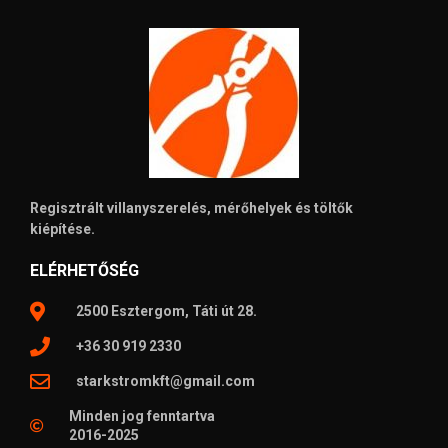
Regisztrált villanyszerelés, mérőhelyek és töltők
kiépítése.
ELÉRHETŐSÉG
2500 Esztergom, Táti út 28.
+36 30 919 2330
starkstromkft@gmail.com
Minden jog fenntartva
2016-2025